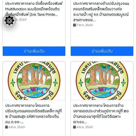
ประกาศราคากลาง จัดซื้อเครื่องพิมพ์
ประกาศราคากลางจ้างปรับปรุงถนน
Multifunction แบบฉีดหมึกพร้อมติด
คอนกรีตเสริมเหล็กพร้อมวางท่อ
ตั้งถังหมึกพิมพ์ (Ink Tank Printe...
ระบายน้ำ หมู่ ๑๐ บ้านเกษตรสมบูรณ์
31 ส.ค. 2569
สายทางซอย...
7 ส.ค. 2569
อ่านเพิ่มเติม
อ่านเพิ่มเติม
ประกาศราคากลาง โครงการ
ประกาศราคากลาง โครงการจ้าง
ปรับปรุงถนนคอนกรีตเสริมเหล็ก หมู่ที่
ขยายเขตประปาส่วนภูมิภาค หมู่ที่ ๒๐
๒ บ้านแสนสุข รหัสทางหลวงท้องถิ่น
บ้านหนองผาสุกใต้ โดยวิธีเฉพาะ
อบ.ถ.๑๑-...
เจาะจง...
6 ส.ค. 2569
4 ส.ค. 2569