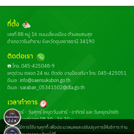
ที่ตั้ง
เลขที่ 88 หมู่ 16 ถนนเลี่ยงเมือง ตำบลแสนสุข
อำเภอวารินชำราบ จังหวัดอุบลราชธานี 34190
ติดต่อเรา
☎️ โทร. 045-425048-9
เหตุด่วน ตลอด 24 ชม. ติดต่อ งานป้องกันฯ โทร. 045-425051
อีเมล :
info@saensukubon.go.th
อีเมล :
saraban_05341502@dla.go.th
เวลาทำการ
วันจันทร์ - วันศุกร์ (หยุดวันเสาร์ - อาทิตย์ และวันหยุดนักขัต
ฤกษ์) ตั้งแต่เวลา 08.30 - 16.30 น.
เว็บไซต์นี้มีการใช้งานคุกกี้ เพื่อประมวลผลและปรับปรุงการให้บริการ ท่าน