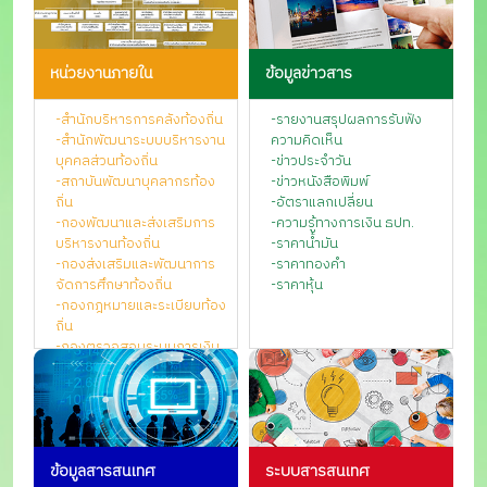
หน่วยงานภายใน
ข้อมูลข่าวสาร
-สำนักบริหารการคลังท้องถิ่น
-รายงานสรุปผลการรับฟัง
-สำนักพัฒนาระบบบริหารงาน
ความคิดเห็น
บุคคลส่วนท้องถิ่น
-ข่าวประจำวัน
-สถาบันพัฒนาบุคลากรท้อง
-ข่าวหนังสือพิมพ์
ถิ่น
-อัตราแลกเปลี่ยน
-กองพัฒนาและส่งเสริมการ
-ความรู้ทางการเงิน ธปท.
บริหารงานท้องถิ่น
-ราคาน้ำมัน
-กองส่งเสริมและพัฒนาการ
-ราคาทองคำ
จัดการศึกษาท้องถิ่น
-ราคาหุ้น
-กองกฎหมายและระเบียบท้อง
ถิ่น
-กองตรวจสอบระบบการเงิน
บัญชีท้องถิ่น
-กองยุทธศาสตร์และแผนงาน
-กองการเจ้าหน้าที่
-กองคลัง
-สำนักงานเลขานุการกรม
ข้อมูลสารสนเทศ
ระบบสารสนเทศ
-ศูนย์เทคโนโลยีสารสนเทศ