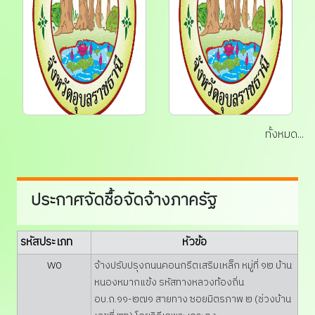
ทางซอย...
อบ.ถ.๑๑-...
ทั้งหมด...
4 ส.ค. 2569
3 ส.ค. 2569
ประกาศราคากลาง
ประกาศราคากลาง จ้าง
โครงการจ้างขยายเขต
ปรับปรุงถนน
ประกาศจัดชื้อจัดจ้างภาครัฐ
ประปาส่วนภูมิภาค หมู่ที่
คอนกรีตเสริมเหล็ก หมู่
๒๐ บ้านหนองผาสุกใต้
๑๙ บ้านลือคำหาญ รหัส
โดยวิธีเฉพาะเจาะจง...
ทางหลวงท้องถิ่น อบ.ถ.
รหัสประเภท
หัวข้อ
๑๑-๐๘...
W0
จ้างปรับปรุงถนนคอนกรีตเสริมเหล็ก หมู่ที่ ๑๒ บ้าน
หนองหมากแข้ง รหัสทางหลวงท้องถิ่น
อบ.ถ.๑๑-๒๗๑ สายทาง ซอยมิตรภาพ ๒ (ช่วงบ้าน