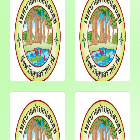
เครื่องพิมพ์
โครงการจ้างก่อสร้าง
Multifunction แบบฉีด
ระบบระบายน้ำ หมู่ ๑ บ้าน
หมึกพร้อมติดตั้งถังหมึก
คำเจริญ สายทาง ซอย
พิมพ์ (Ink Tank Printe...
ข้างบ้านเลขที่ ๗๙๕ โดย
วิ...
7 ส.ค. 2569
6 ส.ค. 2569
ประกาศราคากลางจ้าง
ประกาศราคากลาง
ปรับปรุงถนน
โครงการปรับปรุงถนน
คอนกรีตเสริมเหล็กพร้อม
คอนกรีตเสริมเหล็ก หมู่ที่
วางท่อระบายน้ำ หมู่ ๑๐
๒ บ้านแสนสุข รหัส
บ้านเกษตรสมบูรณ์ สาย
ทางหลวงท้องถิ่น