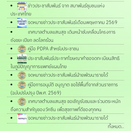
ข่าวประชาสัมพันธ์ จาก สมาพันธ์ชุมชนแห่ง
ประเทศไทย
จดหมายข่าวประชาสัมพันธ์เดือนพฤษภาคม 2569
เทศบาลตำบลแสนสุข เดินหน้าขับเคลื่อนโครงการ
ถังขยะเปียก ลดโลกร้อน
คู่มือ PDPA สำหรับประชาชน
ประชาสัมพันธ์ประกาศโฆษณาคำขอจดทะเบียนสิทธิ
ในภูมิปัญญาการแพทย์แผนไทย
จดหมายข่าวประชาสัมพันธ์ฝ่ายพัฒนารายได้
คู่มือการอนุมัติ อนุญาต ขอใช้พื้นที่จากส่วนราชการ
(ฉบับปรับปรุง ปีพ.ศ. 2569)
เทศบาลตำบลแสนสุข ขอเชิญรับชมและร่วมตระหนัก
ถึงความสำคัญของวัคซีน เพื่อสุขภาพที่ดีของทุกคน
จดหมายข่าวประชาสัมพันธ์ฝ่ายพัฒนารายได้
ทั้งหมด...