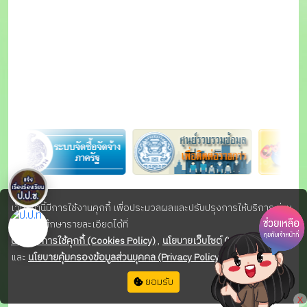
เอกสารราชการ
-ดาวน์โหลดตรา
สัญลักษณ์และรูปแบบ
การนำเสนอข้อมูล
-ดาวน์โหลดโปรแกรมจัดทำ
ผลการเรียนเฉลี่ย
-ดาวน์โหลดเพลง สถ./อปท.
-เครื่องหมายราชการของ
จังหวัด
เว็บไซต์นี้มีการใช้งานคุกกี้ เพื่อประมวลผลและปรับปรุงการให้บริการ ท่าน
สามารถศึกษารายละเอียดได้ที่
นโยบายการใช้คุกกี้ (Cookies Policy)
,
นโยบายเว็บไซต์ (Website Policy)
และ
นโยบายคุ้มครองข้อมูลส่วนบุคคล (Privacy Policy)
ยอมรับ
X